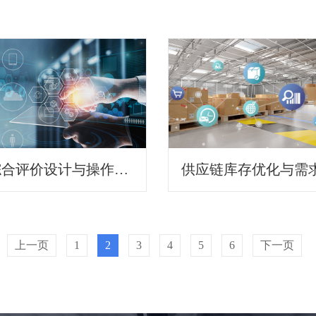
年终综合评价设计与操作指引
供应链库存优化与需
上一页
1
2
3
4
5
6
下一页