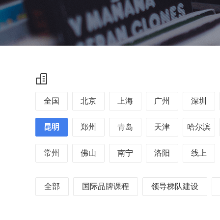
全国
北京
上海
广州
深圳
昆明
郑州
青岛
天津
哈尔滨
常州
佛山
南宁
洛阳
线上
全部
国际品牌课程
领导梯队建设