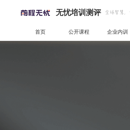
无忧培训测评
首页
公开课程
企业内训